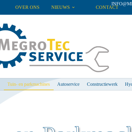
INFO@M
OVER ONS
NIEUWS
CONTACT
Tuin- en parkmachines
Autoservice
Constructiewerk
Hyd