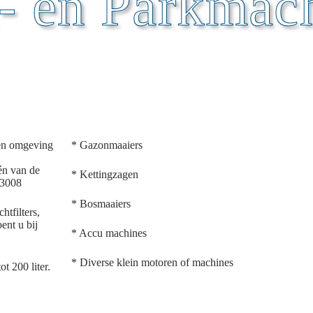
- en Parkmac
 en omgeving
* Gazonmaaiers
én van de
* Kettingzagen
 3008
* Bosmaaiers
tfilters,
ent u bij
* Accu machines
* Diverse klein motoren of machines
t 200 liter.