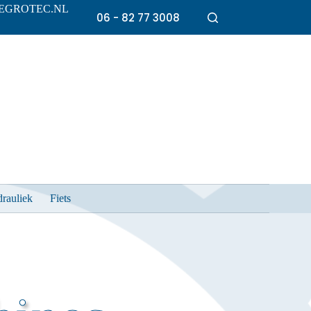
EGROTEC.NL
06 - 82 77 3008
rauliek
Fiets