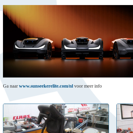
Ga naar
www.sunseekerelite.com/nl
voor meer info